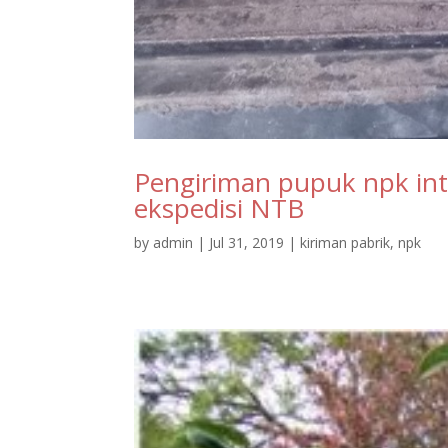
Pengiriman pupuk npk int
ekspedisi NTB
by
admin
|
Jul 31, 2019
|
kiriman pabrik
,
npk