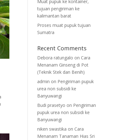
Muat pupuk ke kontainer,
tujuan pengiriman ke
kalimantan barat
Proses muat pupuk tujuan
Sumatra
Recent Comments
Debora ratungalo
on
Cara
Menanam Ginseng di Pot
(Teknik Stek dan Benih)
admin
on
Pengiriman pupuk
urea non subsidi ke
Banyuwangi
a
m
Budi prasetyo
on
Pengiriman
pupuk urea non subsidi ke
Banyuwangi
niken swastika
on
Cara
Menanam Tanaman Hias Sri