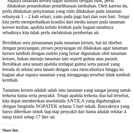
Supaya tanaman kersen dapat tumbuh dengan baik, perlu
dilakukan penambahan pemeliharaan tambahan. Oleh karena itu,
perlu dilakukan penyiraman yang rutin dilakukan pada tanaman
sebanyak 1 – 2 kali sehari, yaitu pada pagi hari dan sore hari. Tetapi
kita perlu memperhatikan kondisi dari media tanam pada tanaman
kersen tersbut, apabila terlalu lembab pada bagian tanahnya
sebaiknya kita tidak perlu melakukan pemberian air.
Bersihkan area penanaman pada tanaman kersen, hal ini disebut
dengan penyiangan, proses penyiangan ini dilakukan agar tanaman
kersen tumbuh dengan nutrisi yang benar digunakan oleh tanaman
kersen, bukan menuju tanaman lain seperti gulma atau parasit.
Bersihkan area tanam apabila terdapat gulma serta parasit yang
berada di sekitar area tanam dengan cara mencabutnya hingga ke
bagian akar supaya tanaman yang menggangu tersebut tidak tumbuh
kembali.
Tanaman kersen adalah salah satu tanaman yang sangat jarang untuk
terkena hama serta penyakit. Tetapi apabila terkena dua hal tersebut,
kita dapat memberikan insektisida ANTILA yang digabungkan
dengan fungisida NOPATEK selama 5 hari sekali. Banyaknya yang
harus diberikan untuk tiap-tiap penyakit dan hama adalah sekitar 4
tutup botol setiap 17 liter air.
Share this: