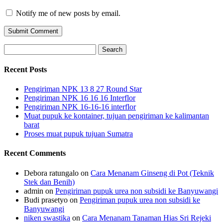
Notify me of new posts by email.
Search
for:
Recent Posts
Pengiriman NPK 13 8 27 Round Star
Pengiriman NPK 16 16 16 Interflor
Pengiriman NPK 16-16-16 interflor
Muat pupuk ke kontainer, tujuan pengiriman ke kalimantan
barat
Proses muat pupuk tujuan Sumatra
Recent Comments
Debora ratungalo
on
Cara Menanam Ginseng di Pot (Teknik
Stek dan Benih)
admin
on
Pengiriman pupuk urea non subsidi ke Banyuwangi
Budi prasetyo
on
Pengiriman pupuk urea non subsidi ke
Banyuwangi
niken swastika
on
Cara Menanam Tanaman Hias Sri Rejeki