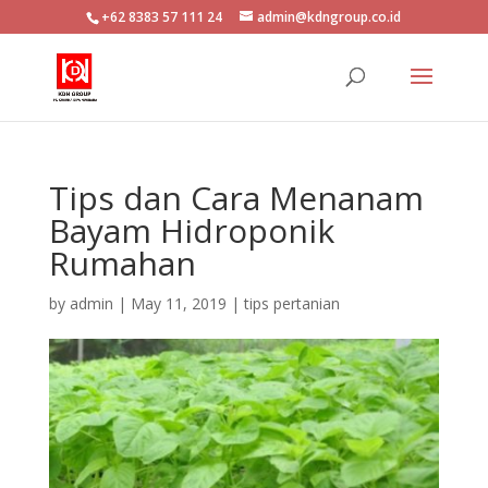
+62 8383 57 111 24
admin@kdngroup.co.id
Tips dan Cara Menanam
Bayam Hidroponik
Rumahan
by
admin
|
May 11, 2019
|
tips pertanian