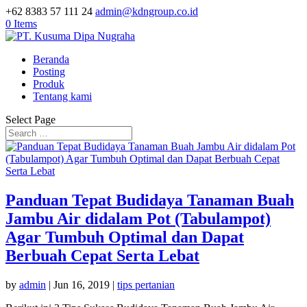
+62 8383 57 111 24
admin@kdngroup.co.id
0 Items
Beranda
Posting
Produk
Tentang kami
Select Page
Panduan Tepat Budidaya Tanaman Buah
Jambu Air didalam Pot (Tabulampot)
Agar Tumbuh Optimal dan Dapat
Berbuah Cepat Serta Lebat
by
admin
|
Jun 16, 2019
|
tips pertanian