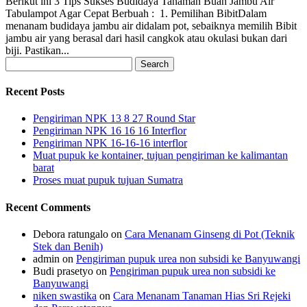
Berikut ini 3 Tips Sukses Budidaya Tanaman Buah Jambu Air
Tabulampot Agar Cepat Berbuah : 1. Pemilihan BibitDalam
menanam budidaya jambu air didalam pot, sebaiknya memilih Bibit
jambu air yang berasal dari hasil cangkok atau okulasi bukan dari
biji. Pastikan...
Search
for:
Recent Posts
Pengiriman NPK 13 8 27 Round Star
Pengiriman NPK 16 16 16 Interflor
Pengiriman NPK 16-16-16 interflor
Muat pupuk ke kontainer, tujuan pengiriman ke kalimantan
barat
Proses muat pupuk tujuan Sumatra
Recent Comments
Debora ratungalo
on
Cara Menanam Ginseng di Pot (Teknik
Stek dan Benih)
admin
on
Pengiriman pupuk urea non subsidi ke Banyuwangi
Budi prasetyo
on
Pengiriman pupuk urea non subsidi ke
Banyuwangi
niken swastika
on
Cara Menanam Tanaman Hias Sri Rejeki