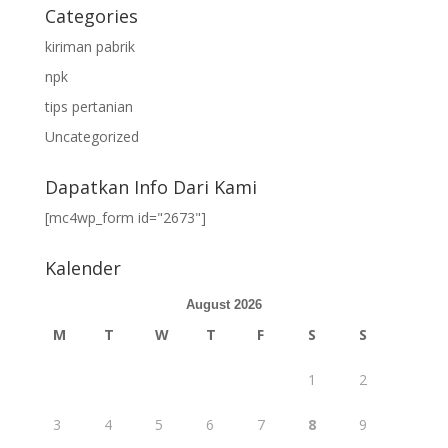
Categories
kiriman pabrik
npk
tips pertanian
Uncategorized
Dapatkan Info Dari Kami
[mc4wp_form id="2673"]
Kalender
August 2026
M
T
W
T
F
S
S
1
2
3
4
5
6
7
8
9