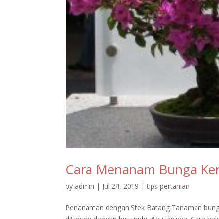
Cara Menanam Bunga Kerta
by
admin
|
Jul 24, 2019
|
tips pertanian
Penanaman dengan Stek Batang Tanaman bunga 
ditanam dengan biji, umbi atau lainnya. Cara 