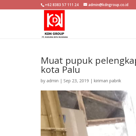
+62 8383 57 111 24
admin@kdngroup.co.id
Muat pupuk pelengkap
kota Palu
by
admin
|
Sep 23, 2019
|
kiriman pabrik