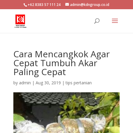
+62 8383 57 111 24
admin@kdngroup.co.id
Cara Mencangkok Agar
Cepat Tumbuh Akar
Paling Cepat
by
admin
|
Aug 30, 2019
|
tips pertanian