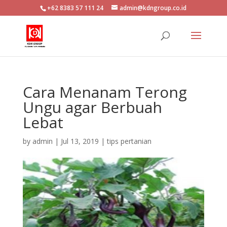
+62 8383 57 111 24
admin@kdngroup.co.id
Cara Menanam Terong
Ungu agar Berbuah
Lebat
by
admin
|
Jul 13, 2019
|
tips pertanian