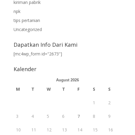
kiriman pabrik
npk
tips pertanian
Uncategorized
Dapatkan Info Dari Kami
[mc4wp_form id="2673"]
Kalender
August 2026
M
T
W
T
F
S
S
1
2
3
4
5
6
7
8
9
10
11
12
13
14
15
16