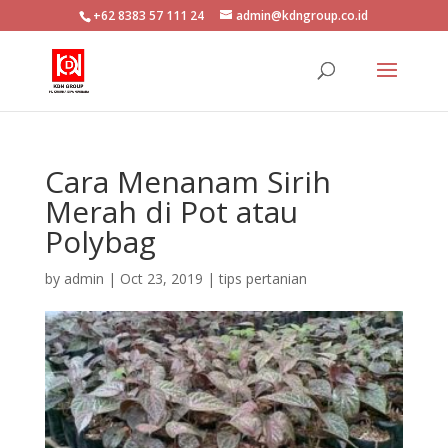
+62 8383 57 111 24
admin@kdngroup.co.id
Cara Menanam Sirih
Merah di Pot atau
Polybag
by
admin
|
Oct 23, 2019
|
tips pertanian