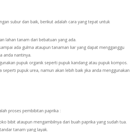
an subur dan baik, berikut adalah cara yang tepat untuk
:
an lahan tanam dari bebatuan yang ada.
 sampai ada gulma ataupun tanaman liar yang dapat mengganggu
a anda nantinya.
gunakan pupuk organik seperti pupuk kandang atau pupuk kompos.
a seperti pupuk urea, namun akan lebih baik jika anda menggunakan
alah proses pembibitan paprika :
toko bibit ataupun mengambilnya dari buah paprika yang sudah tua.
a standar tanam yang layak.