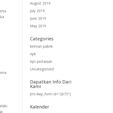
August 2019
July 2019
erta
ika
June 2019
May 2019
Categories
kiriman pabrik
npk
tips pertanian
Uncategorized
rena
Dapatkan Info Dari
Kami
[mc4wp_form id="2673"]
elalu
Kalender
ai