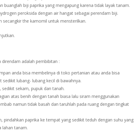
an buanglah biji paprika yang mengapung karena tidak layak tanam.
hydrogen peroksida dengan air hangat sebagai perendam biji.
m secangkir the kamomil untuk mensterilkan.
njutkan.
an direndam adalah pembibitan :
mpan anda bisa membelinya di toko pertanian atau anda bisa
dikit lubang- lubang kecil di bawahnya.
l, sedikit sekam, pupuk dan tanah.
gian atas benih dengan tanah biasa lalu siram menggunakan
embab namun tidak basah dan taruhlah pada ruang dengan tingkat
, pindahkan paprika ke tempat yang sedikit teduh dengan suhu yang
a lahan tanam.