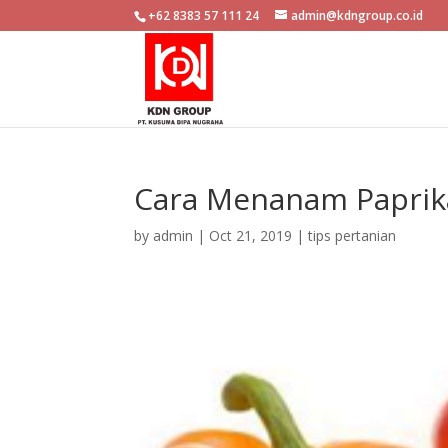
+62 8383 57 111 24
admin@kdngroup.co.id
Cara Menanam Paprik
by
admin
|
Oct 21, 2019
|
tips pertanian