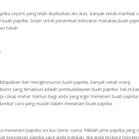
ika seperti yang telah disebutkan doi atas, banyak sekali manfaat s
i buah paprika. Selain untuk penambah kelezatan masakan,buah papr
tan tubuh.
s
idapatkan dari mengkonsumsi buah paprika, banyak sekali orang
Bisnis yang dimaksud adalah pembudidayaan buah paprika. Hal ini ka
 juga cukup mahal. Namun bagi anda yang ingin menanam buah paprika
a, berikut cara yang mudah dalam menanam buah paprika.
a menanam paprika secara cuma- cuma. Pilihlah jenis paprika yang s
kat kepedasan paprika yang anda inginkan. Jika anda bingung mengen