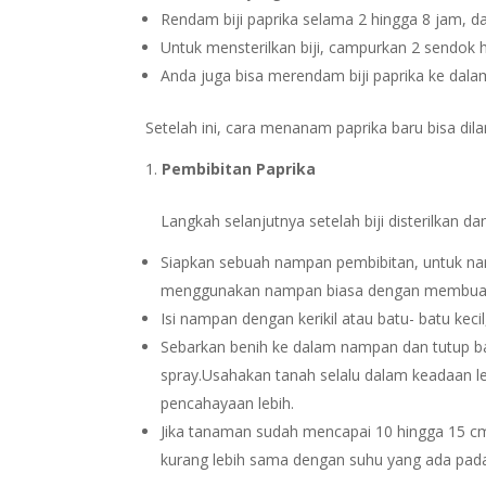
Rendam biji paprika selama 2 hingga 8 jam, d
Untuk mensterilkan biji, campurkan 2 sendok 
Anda juga bisa merendam biji paprika ke dala
Setelah ini, cara menanam paprika baru bisa dila
Pembibitan Paprika
Langkah selanjutnya setelah biji disterilkan d
Siapkan sebuah nampan pembibitan, untuk na
menggunakan nampan biasa dengan membuat se
Isi nampan dengan kerikil atau batu- batu keci
Sebarkan benih ke dalam nampan dan tutup ba
spray.Usahakan tanah selalu dalam keadaan l
pencahayaan lebih.
Jika tanaman sudah mencapai 10 hingga 15 cm
kurang lebih sama dengan suhu yang ada pad