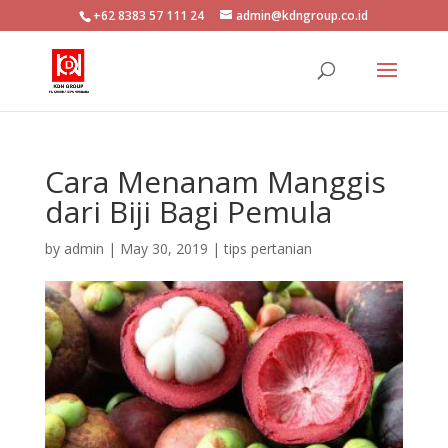
+62 8383 57 111 24
admin@kdngroup.co.id
Cara Menanam Manggis
dari Biji Bagi Pemula
by
admin
|
May 30, 2019
|
tips pertanian