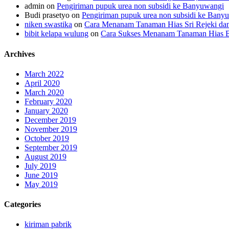
admin
on
Pengiriman pupuk urea non subsidi ke Banyuwangi
Budi prasetyo
on
Pengiriman pupuk urea non subsidi ke Bany
niken swastika
on
Cara Menanam Tanaman Hias Sri Rejeki da
bibit kelapa wulung
on
Cara Sukses Menanam Tanaman Hias 
Archives
March 2022
April 2020
March 2020
February 2020
January 2020
December 2019
November 2019
October 2019
September 2019
August 2019
July 2019
June 2019
May 2019
Categories
kiriman pabrik