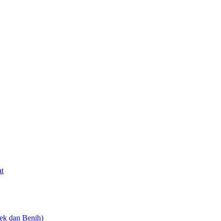
at
ek dan Benih)