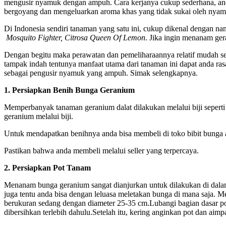
mengusir nyamuk dengan ampuh. Cara kerjanya cukup sederhana, an
bergoyang dan mengeluarkan aroma khas yang tidak sukai oleh nyam
Di Indonesia sendiri tanaman yang satu ini, cukup dikenal dengan na
Mosquito Fighter, Citrosa Queen Of Lemon
. Jika ingin menanam ge
Dengan begitu maka perawatan dan pemeliharaannya relatif mudah ser
tampak indah tentunya manfaat utama dari tanaman ini dapat anda r
sebagai pengusir nyamuk yang ampuh. Simak selengkapnya.
1. Persiapkan Benih Bunga Geranium
Memperbanyak tanaman geranium dalat dilakukan melalui biji seper
geranium melalui biji.
Untuk mendapatkan benihnya anda bisa membeli di toko bibit bunga a
Pastikan bahwa anda membeli melalui seller yang terpercaya.
2. Persiapkan Pot Tanam
Menanam bunga geranium sangat dianjurkan untuk dilakukan di dala
juga tentu anda bisa dengan leluasa meletakan bunga di mana saja. M
berukuran sedang dengan diameter 25-35 cm.Lubangi bagian dasar pot
dibersihkan terlebih dahulu.Setelah itu, kering anginkan pot dan aimp