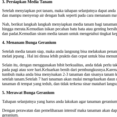
3. Persiapkan Media Tanam
Setelah menyiapkan pot tanam, maka tahapan selanjutnya dapat and
dan mampu menyerap air dengan baik seperti pada cara menanam mawa
Nah, berikut langkah langkah menyiapkan media tanam bagi tanama
hingga merata.Kemudian isikan pecahan batu bata atau genting bersi
dan padat.Kemudian siram media tanam untuk mengetahui tingkat ke
4. Menanam Bunga Geranium
Setelah media tanam siap, maka anda langsung bisa melakukan pen
melati jepang . Hal ini dirasa lebih praktis dan cepat untuk bisa m
Selain itu, dengan menggunakan bibit berkualitas, anda tidak perlu 
pada pagi atau sore hari.Keluarkan benih dari pembungkusnya.Karena 
tumbuh maka anda bisa menyisakan 2-3 tanaman dan sisanya tanam k
setelah tanam.Setelah 7 hari tanaman akan mulai mengeluarkan daun
tanaman di tempat yang teduh, dan tidak terkena sinar matahari langs
5. Merawat Bunga Geranium
Tahapan selanjutnya yang harus anda lakukan agar tanaman geraniu
Dengan perawatan dan pemeliharaan intensif maka tanaman akan dapa
geranium.