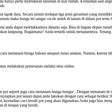
da hanya perlu meletakkan tanaman di luar rumah. Kemudian saat an
uk.
ma tapak dara. Secara umum terdapat tiga jenis geranium yang memiliki
ranium maka bunga ini sangat cocok untuk di tanam di dalam pot tent
ta anda dapat meletakkannya dimana saja. Bisa di bagian depan rumah
asakan langsung. Bagaimana? Anda tertarik untuk menanamnya. Tenang
ti cara menanam bunga balsam ataupun tunas anakan. Namun, karena 
tau melakukan pemesanan melalui situs online.
m pot seperti juga cara menanam bunga bungur . Dengan menanam di d
enyiapkan pot tanam dapat anda lakukan dengan cara sebagai berikut :
, kemudian cuci bersih pot yang akan digunakan.Anda juga bisa mengg
an di tempat yang bersih.