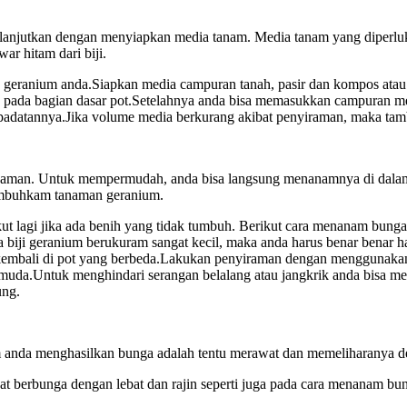
a lanjutkan dengan menyiapkan media tanam. Media tanam yang diperl
r hitam dari biji.
n geranium anda.Siapkan media campuran tanah, pasir dan kompos at
h pada bagian dasar pot.Setelahnya anda bisa memasukkan campuran me
padatannya.Jika volume media berkurang akibat penyiraman, maka ta
anaman. Untuk mempermudah, anda bisa langsung menanamnya di dalam
enumbuhkam tanaman geranium.
takut lagi jika ada benih yang tidak tumbuh. Berikut cara menanam bu
biji geranium berukuram sangat kecil, maka anda harus benar benar ha
embali di pot yang berbeda.Lakukan penyiraman dengan menggunakan 
 muda.Untuk menghindari serangan belalang atau jangkrik anda bisa 
ung.
m anda menghasilkan bunga adalah tentu merawat dan memeliharanya d
t berbunga dengan lebat dan rajin seperti juga pada cara menanam bu