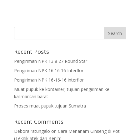
Recent Posts
Pengiriman NPK 13 8 27 Round Star
Pengiriman NPK 16 16 16 Interflor
Pengiriman NPK 16-16-16 interflor
Muat pupuk ke kontainer, tujuan pengiriman ke
kalimantan barat
Proses muat pupuk tujuan Sumatra
Recent Comments
Debora ratungalo
on
Cara Menanam Ginseng di Pot
(Teknik Stek dan Benih)