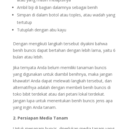
Ambil biji di bagian dalamnya sebagai benih
Simpan di dalam botol atau toples, atau wadah yang
tertutup
Tutuplah dengan abu kayu
Dengan mengikuti langkah tersebut diyakini bahwa
benih buncis dapat bertahan dengan lebih lama, yaitu 6
bulan atau lebih.
Jika ternyata Anda belum memiliki tanaman buncis
yang digunakan untuk diambil benihnya, maka jangan
khawatir! Anda dapat melewati langkah tersebut, dan
alternatifnya adalah dengan membeli benih buncis di
toko bibit terdekat atau dari petani lokal terdekat.
Jangan lupa untuk menentukan benih buncis jenis apa
yang ingin Anda tanam.
2. Persiapan Media Tanam
Untuk menanam buncis, diperlukan media tanam yang