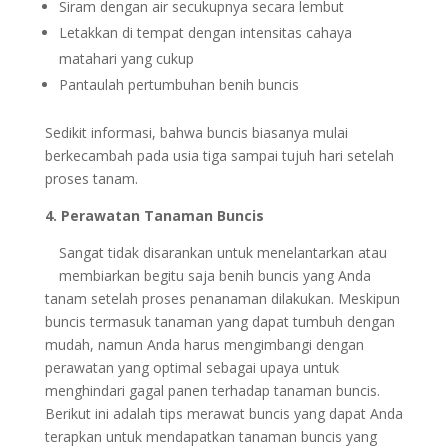
Siram dengan air secukupnya secara lembut
Letakkan di tempat dengan intensitas cahaya
matahari yang cukup
Pantaulah pertumbuhan benih buncis
Sedikit informasi, bahwa buncis biasanya mulai
berkecambah pada usia tiga sampai tujuh hari setelah
proses tanam.
4. Perawatan Tanaman Buncis
Sangat tidak disarankan untuk menelantarkan atau
membiarkan begitu saja benih buncis yang Anda
tanam setelah proses penanaman dilakukan. Meskipun
buncis termasuk tanaman yang dapat tumbuh dengan
mudah, namun Anda harus mengimbangi dengan
perawatan yang optimal sebagai upaya untuk
menghindari gagal panen terhadap tanaman buncis.
Berikut ini adalah tips merawat buncis yang dapat Anda
terapkan untuk mendapatkan tanaman buncis yang