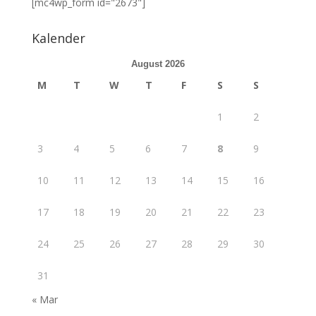
[mc4wp_form id="2673"]
Kalender
August 2026
M
T
W
T
F
S
S
1
2
3
4
5
6
7
8
9
10
11
12
13
14
15
16
17
18
19
20
21
22
23
24
25
26
27
28
29
30
31
« Mar