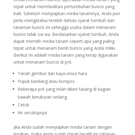
tepat untuk memfasilitasi pertumbuhan buncis yang
baik. Sebelum menyiapkan media tanamnya, Anda pun
perlu mengetahui terebih dahulu syarat tumbuh dari
tanaman buncis ini sehingga usaha dalam menanam
buncis tidak sia-sia. Berdasarkan syarat tumbuh, Anda
dapat memilih media tanam seperti apa yang paling
tepat untuk menanam benih buncis yang Anda miliki.
Berikut ini adalah media tanam yang kerap digunakan
untuk menanam buncis di pot.
Tanah gembur dan kaya unsur hara
Pupuk kandang atau kompos
Beberapa pot yang telah diberi lubang di bagian
bawah berukuran sedang
Cetok
Air secukupnya
Jika Anda sudah menyiapkan media tanam dengan
lengkap, maka Anda sudah dapat beralih ke tahapan