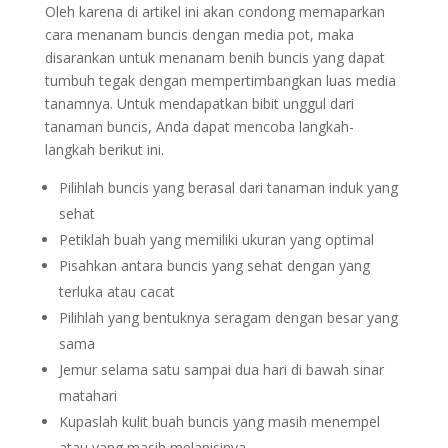
Oleh karena di artikel ini akan condong memaparkan
cara menanam buncis dengan media pot, maka
disarankan untuk menanam benih buncis yang dapat
tumbuh tegak dengan mempertimbangkan luas media
tanamnya. Untuk mendapatkan bibit unggul dari
tanaman buncis, Anda dapat mencoba langkah-
langkah berikut ini.
Pilihlah buncis yang berasal dari tanaman induk yang
sehat
Petiklah buah yang memiliki ukuran yang optimal
Pisahkan antara buncis yang sehat dengan yang
terluka atau cacat
Pilihlah yang bentuknya seragam dengan besar yang
sama
Jemur selama satu sampai dua hari di bawah sinar
matahari
Kupaslah kulit buah buncis yang masih menempel
atau yang masih melapisinya