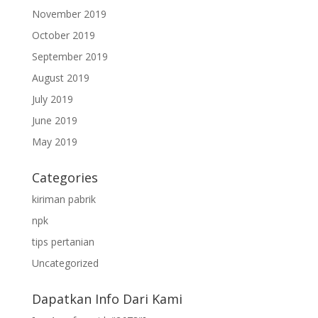
November 2019
October 2019
September 2019
August 2019
July 2019
June 2019
May 2019
Categories
kiriman pabrik
npk
tips pertanian
Uncategorized
Dapatkan Info Dari Kami