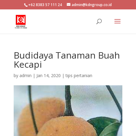
+62 8383 57 111 24
admin@kdngroup.co.id
Budidaya Tanaman Buah
Kecapi
by
admin
|
Jan 14, 2020
|
tips pertanian