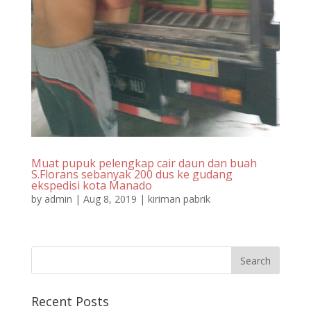
Muat pupuk pelengkap cair daun dan buah
S.Florans sebanyak 200 dus ke gudang
ekspedisi kota Manado
by
admin
|
Aug 8, 2019
|
kiriman pabrik
Recent Posts