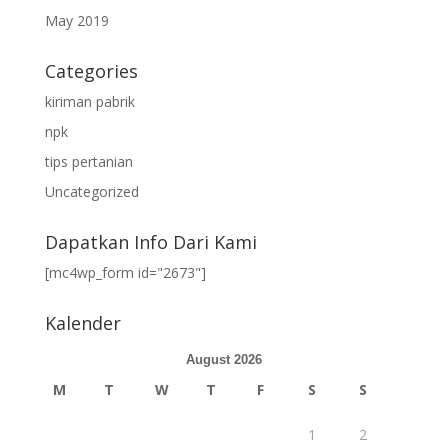
May 2019
Categories
kiriman pabrik
npk
tips pertanian
Uncategorized
Dapatkan Info Dari Kami
[mc4wp_form id="2673"]
Kalender
August 2026
M
T
W
T
F
S
S
1
2