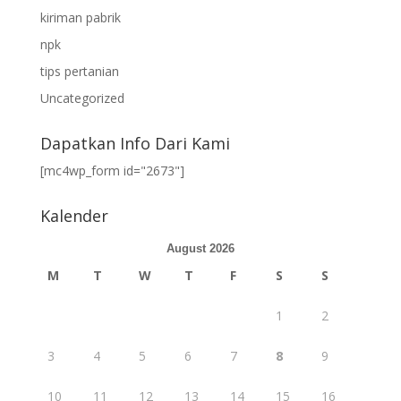
kiriman pabrik
npk
tips pertanian
Uncategorized
Dapatkan Info Dari Kami
[mc4wp_form id="2673"]
Kalender
August 2026
M
T
W
T
F
S
S
1
2
3
4
5
6
7
8
9
10
11
12
13
14
15
16