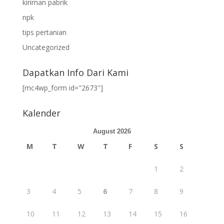
kiriman pabrik
npk
tips pertanian
Uncategorized
Dapatkan Info Dari Kami
[mc4wp_form id="2673"]
Kalender
August 2026
M
T
W
T
F
S
S
1
2
3
4
5
6
7
8
9
10
11
12
13
14
15
16