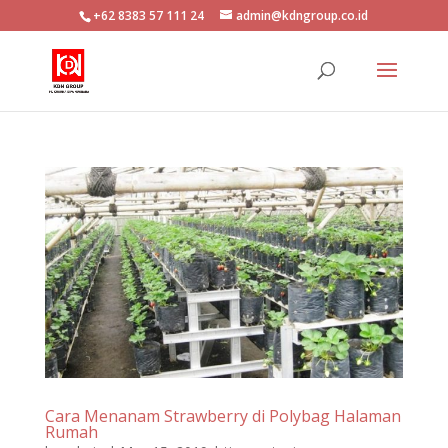
+62 8383 57 111 24
admin@kdngroup.co.id
Cara Menanam Strawberry di Polybag Halaman
Rumah