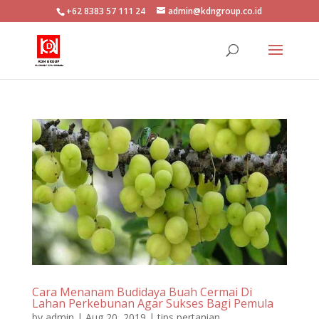
+62 8383 57 111 24
admin@kdngroup.co.id
Cara Menanam Budidaya Buah Cermai Di
Lahan Perkebunan Agar Sukses Bagi Pemula
by
admin
|
Aug 20, 2019
|
tips pertanian