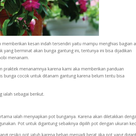
 memberikan kesan indah tersendiri yaitu mampu menghias bagian a
 yang berminat akan bunga gantung ini, tentunya ini bisa dijadikan
 hobi menanam.
ukan praktek menanamnya karena kami aka memberikan panduan
enis bunga cocok untuk ditanam gantung karena belum tentu bisa
ialah sebagai berikut.
tama ialah menyiapkan pot bunganya. Karena akan diletakkan deng
gunakan. Pot untuk digantung sebaiknya dipilih pot dengan ukuran keci
angi resiko pot jatuh karena beban menjadi berat jika pot yang digan