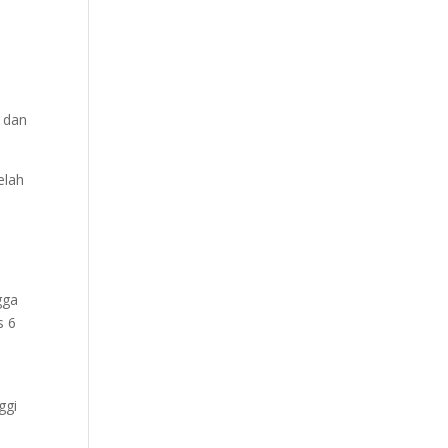
 dan
elah
gga
s 6
ggi