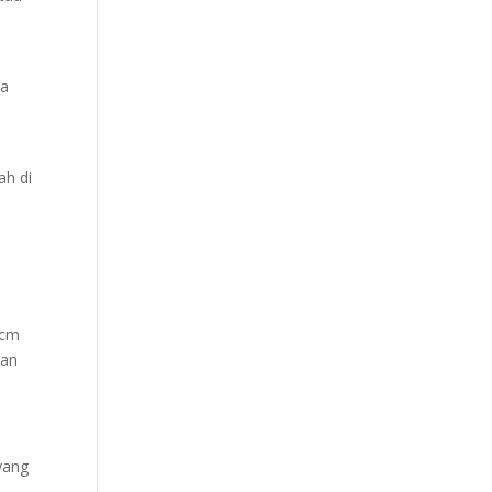
ga
ah di
s
 cm
dan
yang