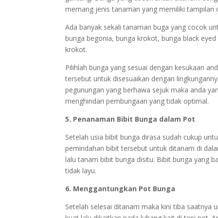
memang jenis tanaman yang memiliki tampilan 
Ada banyak sekali tanaman buga yang cocok unt
bunga begonia, bunga krokot, bunga black eyed s
krokot.
Pilihlah bunga yang sesuai dengan kesukaan and
tersebut untuk disesuaikan dengan lingkungannya
pegunungan yang berhawa sejuk maka anda yan
menghindari pembungaan yang tidak optimal.
5. Penanaman Bibit Bunga dalam Pot
Setelah usia bibit bunga dirasa sudah cukup un
pemindahan bibit tersebut untuk ditanam di dala
lalu tanam bibit bunga disitu. Bibit bunga yang
tidak layu.
6. Menggantungkan Pot Bunga
Setelah selesai ditanam maka kini tiba saatnya 
kuat lalu dikaitkan pada lubang kait di tepi pot.