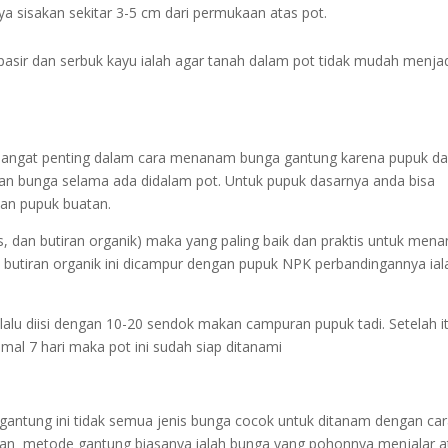
a sisakan sekitar 3-5 cm dari permukaan atas pot.
asir dan serbuk kayu ialah agar tanah dalam pot tidak mudah menja
sangat penting dalam cara menanam bunga gantung karena pupuk da
aman bunga selama ada didalam pot. Untuk pupuk dasarnya anda bisa
an pupuk buatan.
, dan butiran organik) maka yang paling baik dan praktis untuk men
ya butiran organik ini dicampur dengan pupuk NPK perbandingannya ial
 lalu diisi dengan 10-20 sendok makan campuran pupuk tadi. Setelah i
mal 7 hari maka pot ini sudah siap ditanami
antung ini tidak semua jenis bunga cocok untuk ditanam dengan ca
an metode gantung biasanya ialah bunga yang pohonnya menjalar a