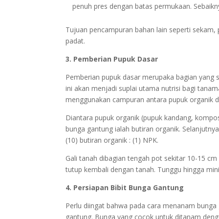
penuh pres dengan batas permukaan. Sebaikny
Tujuan pencampuran bahan lain seperti sekam, p
padat.
3. Pemberian Pupuk Dasar
Pemberian pupuk dasar merupaka bagian yang 
ini akan menjadi suplai utama nutrisi bagi tan
menggunakan campuran antara pupuk organik d
Diantara pupuk organik (pupuk kandang, kompos
bunga gantung ialah butiran organik. Selanjutn
(10) butiran organik : (1) NPK.
Gali tanah dibagian tengah pot sekitar 10-15 cm
tutup kembali dengan tanah. Tunggu hingga mini
4. Persiapan Bibit Bunga Gantung
Perlu diingat bahwa pada cara menanam bunga g
gantung. Bunga yang cocok untuk ditanam deng