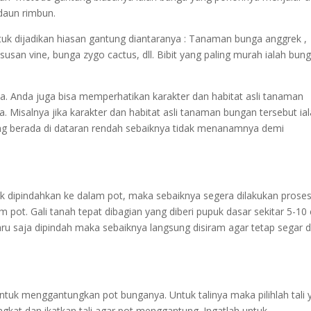
daun rimbun.
uk dijadikan hiasan gantung diantaranya : Tanaman bunga anggrek ,
usan vine, bunga zygo cactus, dll. Bibit yang paling murah ialah bun
a. Anda juga bisa memperhatikan karakter dan habitat asli tanaman
. Misalnya jika karakter dan habitat asli tanaman bungan tersebut ial
g berada di dataran rendah sebaiknya tidak menanamnya demi
tuk dipindahkan ke dalam pot, maka sebaiknya segera dilakukan prose
m pot. Gali tanah tepat dibagian yang diberi pupuk dasar sekitar 5-10
 baru saja dipindah maka sebaiknya langsung disiram agar tetap segar 
untuk menggantungkan pot bunganya. Untuk talinya maka pilihlah tali 
 Angkat dan ikatkan tali agar pot menggantung. Ingatlah untuk