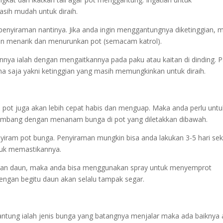
sih mudah untuk diraih.
enyiraman nantinya. Jika anda ingin menggantungnya diketinggian, 
an menarik dan menurunkan pot (semacam katrol).
ainnya ialah dengan mengaitkannya pada paku atau kaitan di dinding. 
ama saja yakni ketinggian yang masih memungkinkan untuk diraih.
 pot juga akan lebih cepat habis dan menguap. Maka anda perlu untu
timbang dengan menanam bunga di pot yang diletakkan dibawah.
iram pot bunga. Penyiraman mungkin bisa anda lakukan 3-5 hari seka
tuk memastikannya.
ran daun, maka anda bisa menggunakan spray untuk menyemprot
Dengan begitu daun akan selalu tampak segar.
ntung ialah jenis bunga yang batangnya menjalar maka ada baiknya