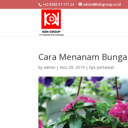
+62 8383 57 111 24
admin@kdngroup.co.id
Cara Menanam Bunga
by
admin
|
Nov 29, 2019
|
tips pertanian